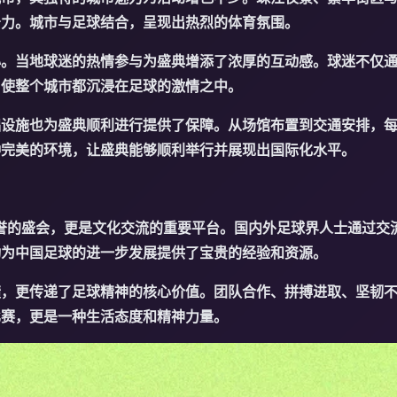
击力。城市与足球结合，呈现出热烈的体育氛围。
心。当地球迷的热情参与为盛典增添了浓厚的互动感。球迷不仅
，使整个城市都沉浸在足球的激情之中。
础设施也为盛典顺利进行提供了保障。从场馆布置到交通安排，
种完美的环境，让盛典能够顺利举行并展现出国际化水平。
荣誉的盛会，更是文化交流的重要平台。国内外足球界人士通过交
动为中国足球的进一步发展提供了宝贵的经验和资源。
绩，更传递了足球精神的核心价值。团队合作、拼搏进取、坚韧
比赛，更是一种生活态度和精神力量。