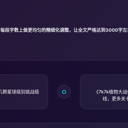
每段字数上做更均匀的精细化调整，让全文严格达到3000字
几颗星球级别挑战极
《7k7k植物大
线，更多关