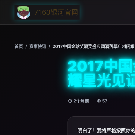
首页
/
赛事快讯
/
2017中国金球奖颁奖盛典圆满落幕广州闪
2017中
耀星光见
2个月前
57
明白了！我将严格按照你的