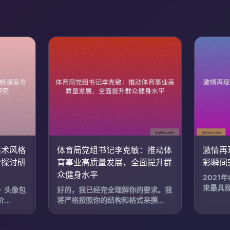
美术风格
体育局党组书记李克敏：推动体
激情再
析探讨研
育事业高质量发展，全面提升群
彩瞬间
众健身水平
2021
来最具观
》头像包
好的，我已经完全理解你的要求。我
..
将严格按照你的结构和格式来撰...