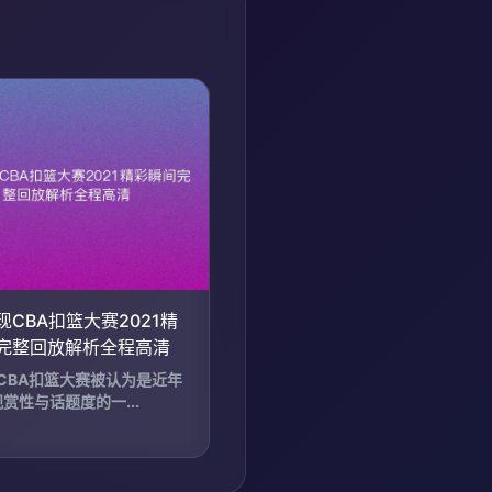
现CBA扣篮大赛2021精
完整回放解析全程高清
年CBA扣篮大赛被认为是近年
赏性与话题度的一...