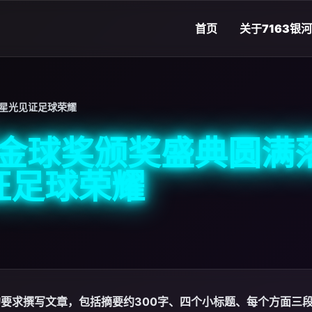
首页
关于
7163银河
耀星光见证足球荣耀
国金球奖颁奖盛典圆满
证足球荣耀
要求撰写文章，包括摘要约300字、四个小标题、每个方面三段