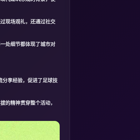
通过现场观礼，还通过社交
每一处细节都体现了城市对
流分享经验，促进了足球技
不拔的精神贯穿整个活动，