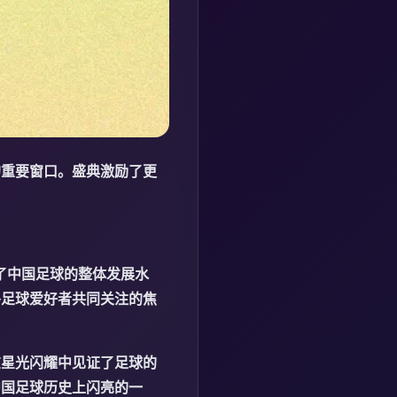
的重要窗口。盛典激励了更
了中国足球的整体发展水
外足球爱好者共同关注的焦
在星光闪耀中见证了足球的
中国足球历史上闪亮的一