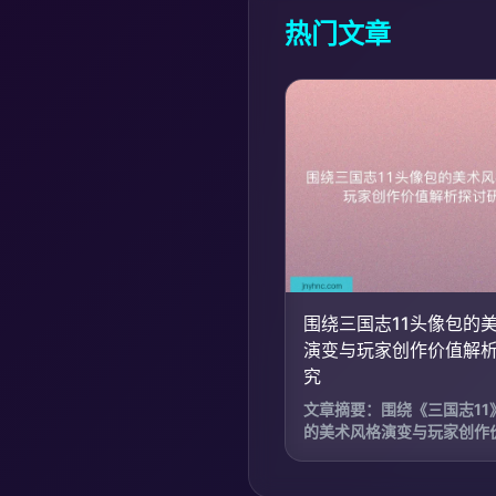
热门文章
围绕三国志11头像包的
演变与玩家创作价值解
究
文章摘要：围绕《三国志11
的美术风格演变与玩家创作价.