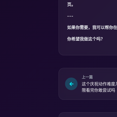
页。
---
如果你需要，我可以帮你在
你希望我做这个吗？
上一篇
这个庆祝动作难度
限看完你敢尝试吗